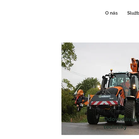
O nás
Služ
Odovzdávani
techniky