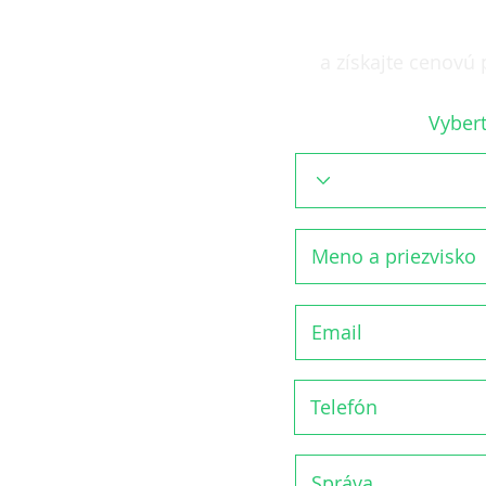
KONTAK
Partner skupiny
a získajte cenovú
Vybert
STAVEBNÁ ČINNOSŤ
Ing. Igor Mižák
+421 908 510 797
imizak@jrdrakovec.sk
JAZDECKÝ AREÁL
Veronika Kráľová
+421 911 323 880
kone@jrdrakovec.sk
EKONOMIKA
Martin Adamčík
+421 907 319 789