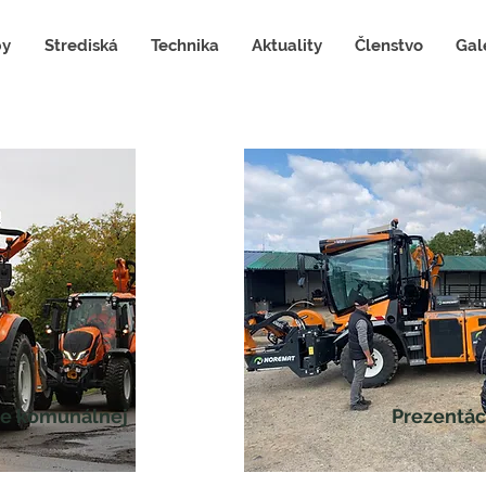
by
Strediská
Technika
Aktuality
Členstvo
Gal
e komunálnej
Prezentác