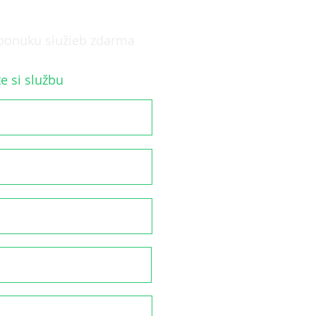
TUJTE NÁS
 ponuku služieb zdarma
e si službu