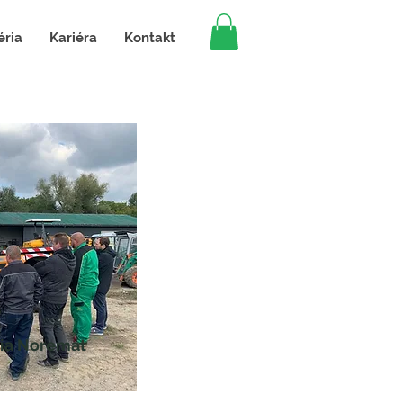
éria
Kariéra
Kontakt
ia Noremat