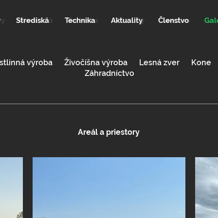
y
Strediská
Technika
Aktuality
Členstvo
Gal
by
Strediská
Technika
Aktuality
Členstvo
Gal
stlinná výroba
Živočíšna výroba
Lesná zver
Kone
Záhradníctvo
Areál a priestory