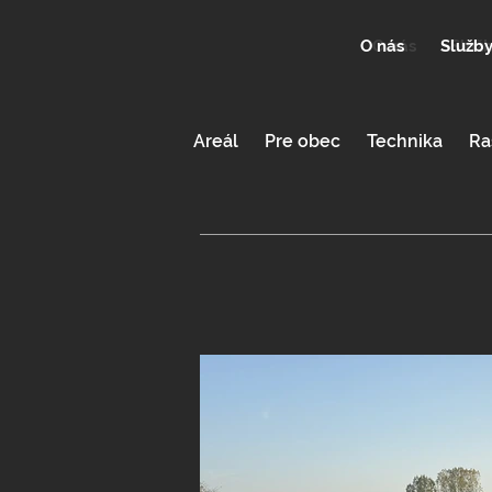
O nás
Služb
O nás
Služ
Areál
Pre obec
Technika
Ra