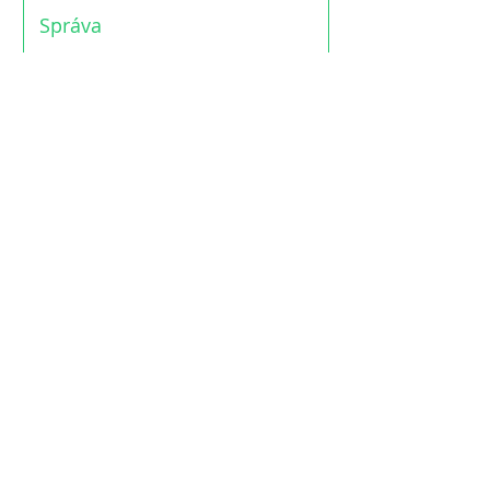
Poslať
JRD RAKOVEC, DRUŽSTVO
Rakovec nad Ondavou 389
072 03 Rakovec nad Ondavou
info@jrdrakovec.sk
+421 918 610 253
ADMINISTRATÍVA
SPRÁVA POZEMKOV