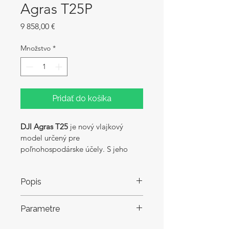
Agras T25P
Price
9 858,00 €
Množstvo
*
Pridať do košíka
DJI Agras T25
 je nový vlajkový 
model určený pre 
poľnohospodárske účely. S jeho 
pomocou môžete svoje 
poľnohospodárske práce 
Popis
povýšiť na novú úroveň. Je ľahší 
obratnejší ako jeho veľký brat T50
DJI Agras T25 nanovo definuje 
Parametre
štandardy pre kompaktné 
poľnohospodárske drony. Ľahký 
Parametre: