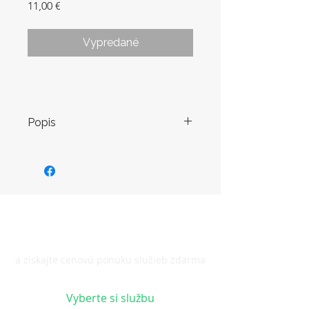
Price
11,00 €
Vypredané
Popis
KONTAKTUJTE NÁS
a získajte cenovú ponuku služieb zdarma
Vyberte si službu