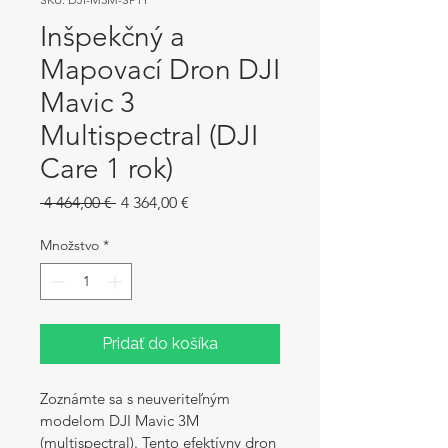
Inšpekčný a
Mapovací Dron DJI
Mavic 3
Multispectral (DJI
Care 1 rok)
Normálna
Zľavnená
 4 464,00 € 
4 364,00 €
cena
cena
Množstvo
*
Pridať do košíka
Zoznámte sa s neuveriteľným 
modelom DJI Mavic 3M 
(multispectral). Tento efektívny dron 