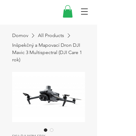
Domov
All Products
Inšpekčný a Mapovací Dron DJI
Mavic 3 Multispectral (DJI Care 1
rok)
SKU: DJI-M3M-SP1Y