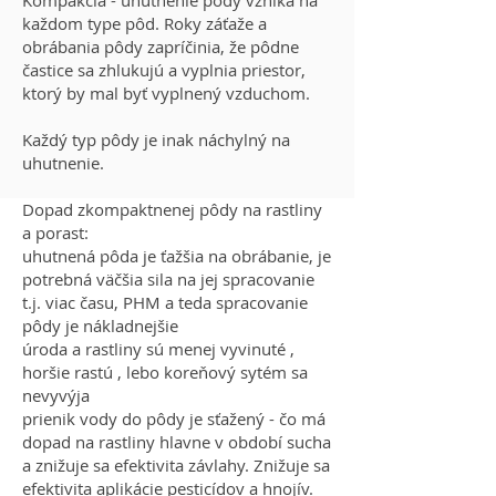
každom type pôd. Roky záťaže a
obrábania pôdy zapríčinia, že pôdne
častice sa zhlukujú a vyplnia priestor,
ktorý by mal byť vyplnený vzduchom.
Každý typ pôdy je inak náchylný na
uhutnenie.
Dopad zkompaktnenej pôdy na rastliny
a porast:
uhutnená pôda je ťažšia na obrábanie, je
potrebná väčšia sila na jej spracovanie
t.j. viac času, PHM a teda spracovanie
pôdy je nákladnejšie
úroda a rastliny sú menej vyvinuté ,
horšie rastú , lebo koreňový sytém sa
nevyvýja
prienik vody do pôdy je sťažený - čo má
dopad na rastliny hlavne v období sucha
a znižuje sa efektivita závlahy. Znižuje sa
efektivita aplikácie pesticídov a hnojív.