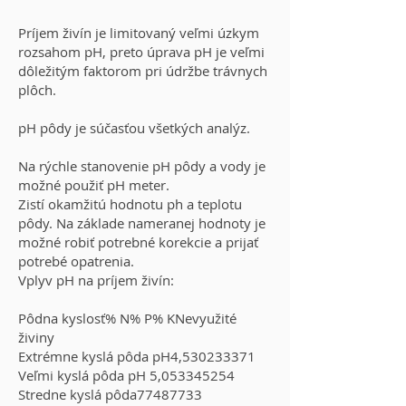
Príjem živín je limitovaný veľmi úzkym
rozsahom pH, preto úprava pH je veľmi
dôležitým faktorom pri údržbe trávnych
plôch.
pH pôdy je súčasťou všetkých analýz.
Na rýchle stanovenie pH pôdy a vody je
možné použiť pH meter.
Zistí okamžitú hodnotu ph a teplotu
pôdy. Na základe nameranej hodnoty je
možné robiť potrebné korekcie a prijať
potrebé opatrenia.
Vplyv pH na príjem živín:
Pôdna kyslosť% N% P% KNevyužité
živiny
Extrémne kyslá pôda pH4,
530233371
Veľmi kyslá pôda pH 5,
053345254
Stredne kyslá pôda77487733