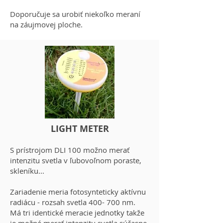
Doporučuje sa urobiť niekoľko meraní
na záujmovej ploche.
LIGHT METER
S prístrojom DLI 100 možno merať
intenzitu svetla v ľubovoľnom poraste,
skleníku...
Zariadenie meria fotosynteticky aktívnu
radiácu - rozsah svetla 400- 700 nm.
Má tri identické meracie jednotky takže
je možné merať intenzitu svetla súčasne