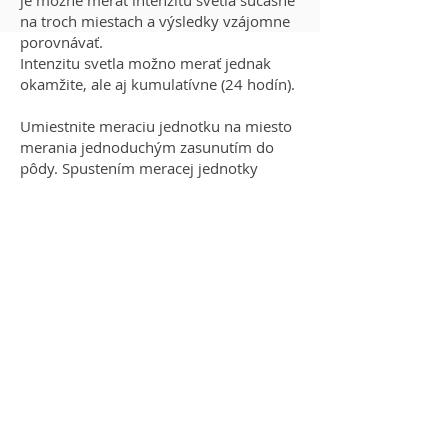
na troch miestach a výsledky vzájomne
porovnávať.
Intenzitu svetla možno merať jednak
okamžite, ale aj kumulatívne (24 hodín).
Umiestnite meraciu jednotku na miesto
merania jednoduchým zasunutím do
pôdy. Spustením meracej jednotky
jednak meriate okamžitú intentzitu
svetly a ak necháte zariadenie spustené,
meria denný úhrn svetelného žiarenia.
Nameraná hodnota DLI kvantifikuje
svetlo dostupné pre rastliny na
vykonávanie fotosyntézy. Priemerné
hodnoty sa pohybujú v rozmedzí:
3 mol/m2/deň - zamračené zimné
počasie
9 mol/m2/deň - jasné zimné počasie
12 mol/m2/deň - zamračené letné
počasie