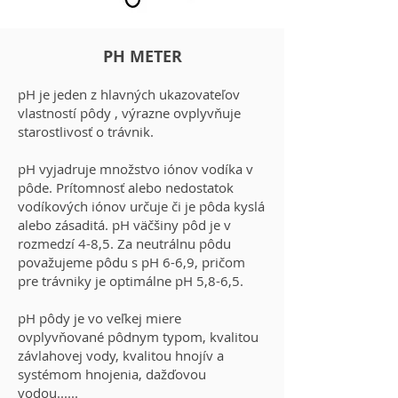
PH METER
pH je jeden z hlavných ukazovateľov
vlastností pôdy , výrazne ovplyvňuje
starostlivosť o trávnik.
pH vyjadruje množstvo iónov vodíka v
pôde. Prítomnosť alebo nedostatok
vodíkových iónov určuje či je pôda kyslá
alebo zásaditá. pH väčšiny pôd je v
rozmedzí 4-8,5. Za neutrálnu pôdu
považujeme pôdu s pH 6-6,9, pričom
pre trávniky je optimálne pH 5,8-6,5.
pH pôdy je vo veľkej miere
ovplyvňované pôdnym typom, kvalitou
závlahovej vody, kvalitou hnojív a
systémom hnojenia, dažďovou
vodou......