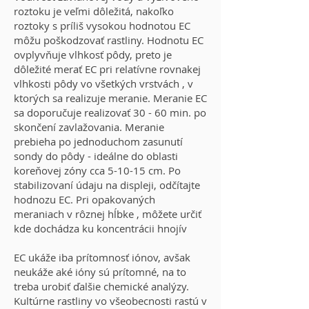
roztoku je veľmi dôležitá, nakoľko
roztoky s príliš vysokou hodnotou EC
môžu poškodzovať rastliny. Hodnotu EC
ovplyvňuje vlhkosť pôdy, preto je
dôležité merať EC pri relatívne rovnakej
vlhkosti pôdy vo všetkých vrstvách , v
ktorých sa realizuje meranie. Meranie EC
sa doporučuje realizovať 30 - 60 min. po
skončení zavlažovania. Meranie
prebieha po jednoduchom zasunutí
sondy do pôdy - ideálne do oblasti
koreňovej zóny cca 5-10-15 cm. Po
stabilizovaní údaju na displeji, odčítajte
hodnozu EC. Pri opakovaných
meraniach v rôznej hĺbke , môžete určiť
kde dochádza ku koncentrácii hnojív
EC ukáže iba prítomnosť iónov, avšak
neukáže aké ióny sú prítomné, na to
treba urobiť ďalšie chemické analýzy.
Kultúrne rastliny vo všeobecnosti rastú v