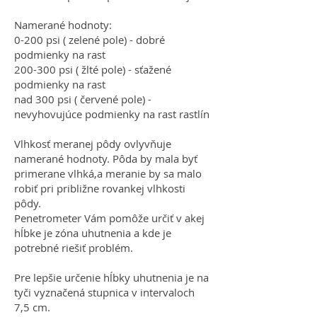
Namerané hodnoty:
0-200 psi ( zelené pole) - dobré
podmienky na rast
200-300 psi ( žlté pole) - sťažené
podmienky na rast
nad 300 psi ( červené pole) -
nevyhovujúce podmienky na rast rastlín
Vlhkosť meranej pôdy ovlyvňuje
namerané hodnoty. Pôda by mala byť
primerane vlhká,a meranie by sa malo
robiť pri približne rovankej vlhkosti
pôdy.
Penetrometer Vám pomôže určiť v akej
hĺbke je zóna uhutnenia a kde je
potrebné riešiť problém.
Pre lepšie určenie hĺbky uhutnenia je na
tyči vyznačená stupnica v intervaloch
7,5 cm.