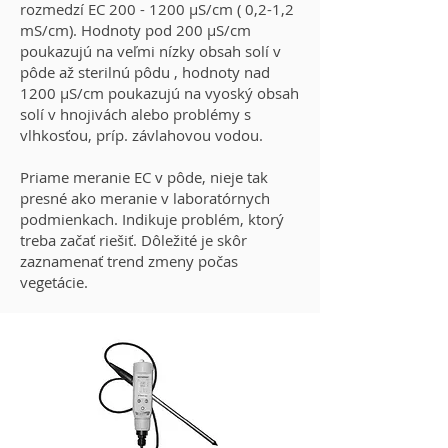
rozmedzí EC 200 - 1200 μS/cm ( 0,2-1,2
mS/cm). Hodnoty pod 200 μS/cm
poukazujú na veľmi nízky obsah solí v
pôde až sterilnú pôdu , hodnoty nad
1200 μS/cm poukazujú na vyoský obsah
solí v hnojivách alebo problémy s
vlhkosťou, príp. závlahovou vodou.
Priame meranie EC v pôde, nieje tak
presné ako meranie v laboratórnych
podmienkach. Indikuje problém, ktorý
treba začať riešiť. Dôležité je skôr
zaznamenať trend zmeny počas
vegetácie.