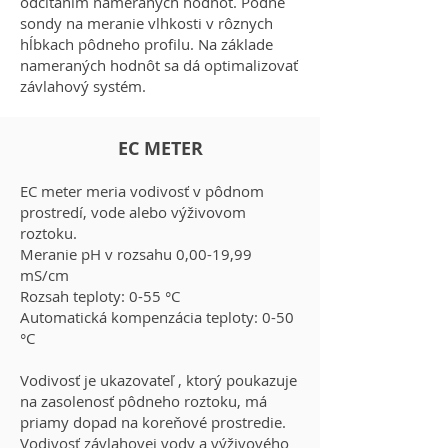
odčítaním nameraných hodnôt. Pôdne
sondy na meranie vlhkosti v rôznych
hĺbkach pôdneho profilu. Na základe
nameraných hodnôt sa dá optimalizovať
závlahový systém.
EC METER
EC meter meria vodivosť v pôdnom
prostredí, vode alebo výživovom
roztoku.
Meranie pH v rozsahu 0,00-19,99
mS/cm
Rozsah teploty: 0-55 °C
Automatická kompenzácia teploty: 0-50
°C
Vodivosť je ukazovateľ , ktorý poukazuje
na zasolenosť pôdneho roztoku, má
priamy dopad na koreňové prostredie.
Vodivosť závlahovej vody a výživového