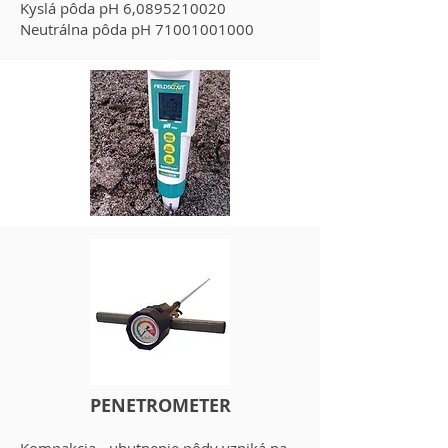
Kyslá pôda pH 6,
0895210020
Neutrálna pôda pH
71001001000
PENETROMETER
Kompakcia - uhutnenie pôdy vzniká na